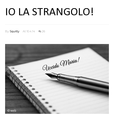
IO LA STRANGOLO!
By
Squitty
At 10.4.14
26