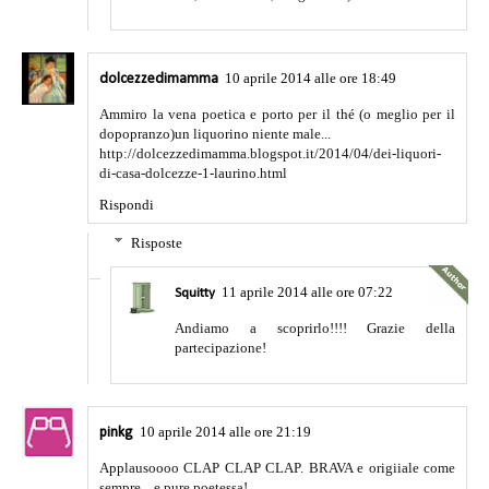
10 aprile 2014 alle ore 18:49
dolcezzedimamma
Ammiro la vena poetica e porto per il thé (o meglio per il
dopopranzo)un liquorino niente male...
http://dolcezzedimamma.blogspot.it/2014/04/dei-liquori-
di-casa-dolcezze-1-laurino.html
Rispondi
Risposte
11 aprile 2014 alle ore 07:22
Squitty
Andiamo a scoprirlo!!!! Grazie della
partecipazione!
10 aprile 2014 alle ore 21:19
pinkg
Applausoooo CLAP CLAP CLAP. BRAVA e origiiale come
sempre....e pure poetessa!