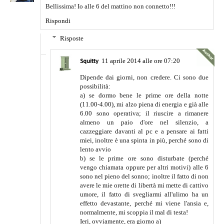
Bellissima! Io alle 6 del mattino non connetto!!!
Rispondi
Risposte
11 aprile 2014 alle ore 07:20
Squitty
Dipende dai giorni, non credere. Ci sono due
possibilità:
a) se dormo bene le prime ore della notte
(11.00-4.00), mi alzo piena di energia e già alle
6.00 sono operativa; il riuscire a rimanere
almeno un paio d'ore nel silenzio, a
cazzeggiare davanti al pc e a pensare ai fatti
miei, inoltre è una spinta in più, perché sono di
lento avvio
b) se le prime ore sono disturbate (perché
vengo chiamata oppure per altri motivi) alle 6
sono nel pieno del sonno; inoltre il fatto di non
avere le mie orette di libertà mi mette di cattivo
umore, il fatto di svegliarmi all'ulimo ha un
effetto devastante, perché mi viene l'ansia e,
normalmente, mi scoppia il mal di testa!
Ieri, ovviamente, era giorno a)