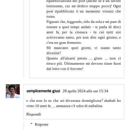
ripubblicazione dei post (anche se è un lavoro
lentissimo, cui mi dedico troppo poco)! Ogni
post ripubblicato è un momento vissuto che
torna.
Figurati che, leggendo, rido da sola e mi pare di
tornare a quei tempi andati - si parla di dieci
anni fa, per la cronaca - in cui tutti noi
scrivevamo tanto, per non dire ogni giorno, e
c'era un gran fermento.
Mi mancano quei giorni, ci siamo tanto
divertite!
Quanto all'alzarsi presto ... giuro ... non ci
riesco più. Ultimamente mi devono tirare fuori
dal letto con il forcone!
29 aprile 2024 alle ore 15:34
semplicemente giusi
e che non lo so che sei diventata dormigliona? ahahah ho
visto 10 anni fa .... ammazza c'è odor di naftalina
Rispondi
Risposte