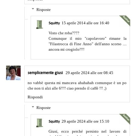
Risposte
15 aprile 2014 alle ore 16:40
Squitty
Visto che roba????
Comunque il mio "capolavoro" rimane la
"Filastrocca di Fine Anno" dell'anno scorso ....
ancora mi crogiolo!!!!
29 aprile 2024 alle ore 08:45
semplicemente giusi
no vabbè questa mi mancava ahahahah comunque è un po
che non ti alzi alle 6!!!! ciao prendo il caffè !!! ;)
Rispondi
Risposte
29 aprile 2024 alle ore 15:10
Squitty
Giusi, ecco perché persisto nel lavoro di