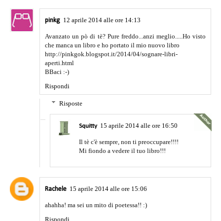
12 aprile 2014 alle ore 14:13
pinkg
Avanzato un pò di tè? Pure freddo...anzi meglio.....Ho visto
che manca un libro e ho portato il mio nuovo libro
http://pinkgok.blogspot.it/2014/04/sognare-libri-
aperti.html
BBaci :-)
Rispondi
Risposte
15 aprile 2014 alle ore 16:50
Squitty
Il tè c'è sempre, non ti preoccupare!!!!
Mi fiondo a vedere il tuo libro!!!
15 aprile 2014 alle ore 15:06
Rachele
ahahha! ma sei un mito di poetessa!! :)
Rispondi