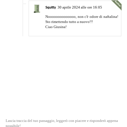
30 aprile 2024 alle ore 16:05
Squitty
Noooooooooooooo, non c'è odore di naftalina!
Sto rimettendo tutto a nuovo!!!
Ciao Giusina!
Lascia traccia del tuo passaggio, leggerò con piacere e risponderò appena
possibile!