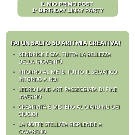
IL MIO PRIMO POST
1° BIRTHDAY LINKY PARTY
FAI UN SALTO SU ARITMIA CREATIVA!
KENDRICK E SZA. TUTTA LA BELLEZZA
DELLA GIOVENTÙ
RITORNO AL METS. TUTTO IL SELVATICO
INTORNO A NOI
LEDRO LAND ART. PASSEGGIATA DI FINE
INVERNO
CREATIVITÀ E MISTERO AL GIARDINO DEI
CIUCIOI
LA NOTTE STELLATA RISPLENDE A
CAVARENO