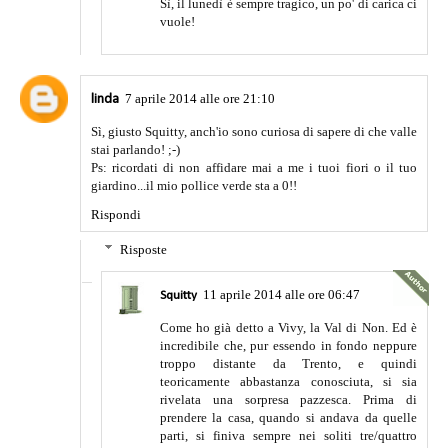
Sì, il lunedì è sempre tragico, un po' di carica ci
vuole!
7 aprile 2014 alle ore 21:10
linda
Sì, giusto Squitty, anch'io sono curiosa di sapere di che valle
stai parlando! ;-)
Ps: ricordati di non affidare mai a me i tuoi fiori o il tuo
giardino...il mio pollice verde sta a 0!!
Rispondi
Risposte
11 aprile 2014 alle ore 06:47
Squitty
Come ho già detto a Vivy, la Val di Non. Ed è
incredibile che, pur essendo in fondo neppure
troppo distante da Trento, e quindi
teoricamente abbastanza conosciuta, si sia
rivelata una sorpresa pazzesca. Prima di
prendere la casa, quando si andava da quelle
parti, si finiva sempre nei soliti tre/quattro