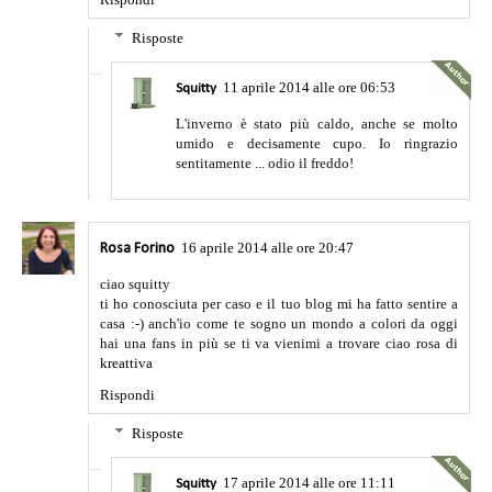
Risposte
11 aprile 2014 alle ore 06:53
Squitty
L'inverno è stato più caldo, anche se molto
umido e decisamente cupo. Io ringrazio
sentitamente ... odio il freddo!
16 aprile 2014 alle ore 20:47
Rosa Forino
ciao squitty
ti ho conosciuta per caso e il tuo blog mi ha fatto sentire a
casa :-) anch'io come te sogno un mondo a colori da oggi
hai una fans in più se ti va vienimi a trovare ciao rosa di
kreattiva
Rispondi
Risposte
17 aprile 2014 alle ore 11:11
Squitty