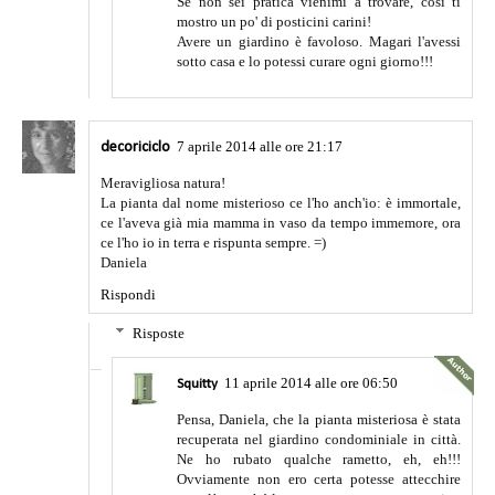
Se non sei pratica vienimi a trovare, così ti
mostro un po' di posticini carini!
Avere un giardino è favoloso. Magari l'avessi
sotto casa e lo potessi curare ogni giorno!!!
7 aprile 2014 alle ore 21:17
decoriciclo
Meravigliosa natura!
La pianta dal nome misterioso ce l'ho anch'io: è immortale,
ce l'aveva già mia mamma in vaso da tempo immemore, ora
ce l'ho io in terra e rispunta sempre. =)
Daniela
Rispondi
Risposte
11 aprile 2014 alle ore 06:50
Squitty
Pensa, Daniela, che la pianta misteriosa è stata
recuperata nel giardino condominiale in città.
Ne ho rubato qualche rametto, eh, eh!!!
Ovviamente non ero certa potesse attecchire