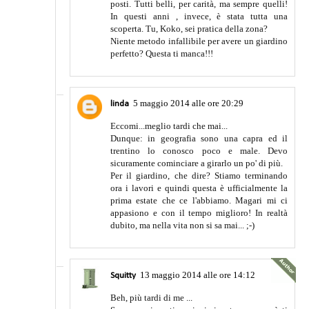
posti. Tutti belli, per carità, ma sempre quelli!
In questi anni , invece, è stata tutta una
scoperta. Tu, Koko, sei pratica della zona?
Niente metodo infallibile per avere un giardino
perfetto? Questa ti manca!!!
5 maggio 2014 alle ore 20:29
linda
Eccomi...meglio tardi che mai...
Dunque: in geografia sono una capra ed il
trentino lo conosco poco e male. Devo
sicuramente cominciare a girarlo un po' di più.
Per il giardino, che dire? Stiamo terminando
ora i lavori e quindi questa è ufficialmente la
prima estate che ce l'abbiamo. Magari mi ci
appasiono e con il tempo miglioro! In realtà
dubito, ma nella vita non si sa mai... ;-)
13 maggio 2014 alle ore 14:12
Squitty
Beh, più tardi di me ...