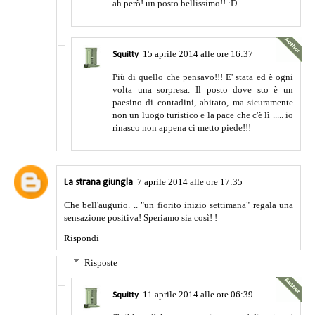
ah però! un posto bellissimo!! :D
15 aprile 2014 alle ore 16:37
Squitty
Più di quello che pensavo!!! E' stata ed è ogni
volta una sorpresa. Il posto dove sto è un
paesino di contadini, abitato, ma sicuramente
non un luogo turistico e la pace che c'è lì ..... io
rinasco non appena ci metto piede!!!
7 aprile 2014 alle ore 17:35
La strana giungla
Che bell'augurio. .. "un fiorito inizio settimana" regala una
sensazione positiva! Speriamo sia così! !
Rispondi
Risposte
11 aprile 2014 alle ore 06:39
Squitty