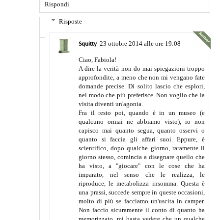
Rispondi
Risposte
23 ottobre 2014 alle ore 19:08
Squitty
Ciao, Fabiola!
A dire la verità non do mai spiegazioni troppo
approfondite, a meno che non mi vengano fate
domande precise. Di solito lascio che esplori,
nel modo che più preferisce. Non voglio che la
visita diventi un'agonia.
Fra il resto poi, quando è in un museo (e
qualcuno ormai ne abbiamo visto), io non
capisco mai quanto segua, quanto osservi o
quanto si faccia gli affari suoi. Eppure, è
scientifico, dopo qualche giorno, raramente il
giorno stesso, comincia a disegnare quello che
ha visto, a "giocare" con le cose che ha
imparato, nel senso che le realizza, le
riproduce, le metabolizza insomma. Questa è
una prassi, succede sempre in queste occasioni,
molto di più se facciamo un'uscita in camper.
Non faccio sicuramente il conto di quanto ha
memorizzato, mi basta vedere che un qualche