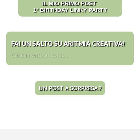
IL MIO PRIMO POST
1° BIRTHDAY LINKY PARTY
FAI UN SALTO SU ARITMIA CREATIVA!
Caricamento in corso...
UN POST A SORPRESA ?