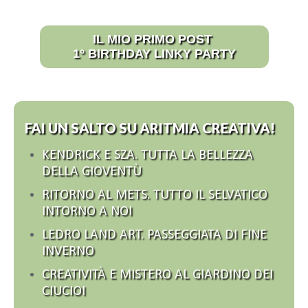
IL MIO PRIMO POST
1° BIRTHDAY LINKY PARTY
FAI UN SALTO SU ARITMIA CREATIVA!
KENDRICK E SZA. TUTTA LA BELLEZZA
DELLA GIOVENTÙ
RITORNO AL METS. TUTTO IL SELVATICO
INTORNO A NOI
LEDRO LAND ART. PASSEGGIATA DI FINE
INVERNO
CREATIVITÀ E MISTERO AL GIARDINO DEI
CIUCIOI