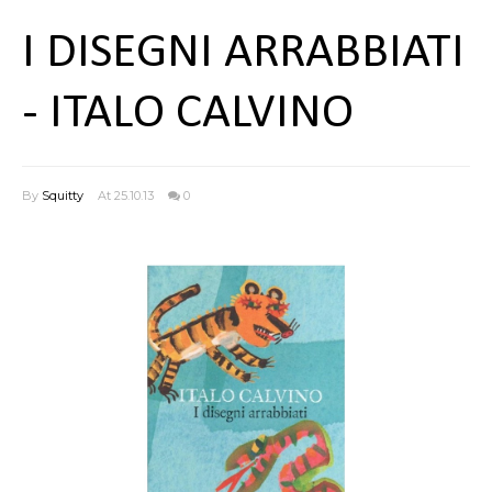
I DISEGNI ARRABBIATI
- ITALO CALVINO
By
Squitty
At 25.10.13
0