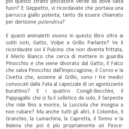
poi questo strano pescatore verde da dove salta
fuori? E Geppetto, vi ricordavate che portava una
parrucca giallo polenta, tanto da essere chiamato
per derisione
polendina
?
E quanti animaletti vivono in questo libro oltre ai
soliti noti, Gatto, Volpe e Grillo Parlante? Ve li
ricordavate voi il Pulcino che non diventa frittata,
il Merlo Bianco che cerca di mettere in guardia
Pinocchio e che viene divorato dal Gatto, il Falco
che salva Pinocchio dall'impiccagione, il Corvo e la
Civetta che, assieme al Grillo, sono i tre medici
convocati dalla Fata al capezzale di un agonizzante
burattino? E i quattro Conigli-Becchini, il
Pappagallo che si fa il solletico da solo, il Serpente
che ride fino a morire, la Lucciola che insegna a
non rubare? Ma anche tutti gli altri, il Colombo, il
Granchio, la Lumachina, la Capretta, il Tonno e la
Balena che poi è più propriamente un Pesce-