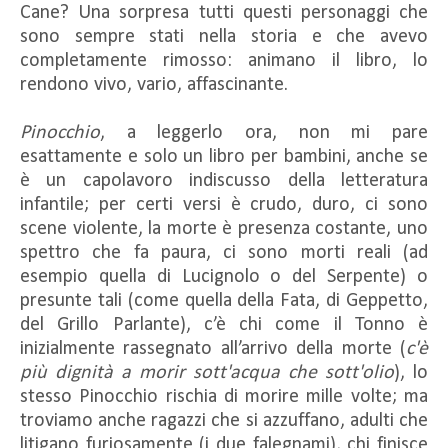
Cane? Una sorpresa tutti questi personaggi che
sono sempre stati nella storia e che avevo
completamente rimosso: animano il libro, lo
rendono vivo, vario, affascinante.
Pinocchio
, a leggerlo ora, non mi pare
esattamente e solo un libro per bambini, anche se
è un capolavoro indiscusso della letteratura
infantile; per certi versi è crudo, duro, ci sono
scene violente, la morte è presenza costante, uno
spettro che fa paura, ci sono morti reali (ad
esempio quella di Lucignolo o del Serpente) o
presunte tali (come quella della Fata, di Geppetto,
del Grillo Parlante), c’è chi come il Tonno è
inizialmente rassegnato all’arrivo della morte (
c'è
più dignità a morir sott'acqua che sott'olio
), lo
stesso Pinocchio rischia di morire mille volte; ma
troviamo anche ragazzi che si azzuffano, adulti che
litigano furiosamente (i due falegnami), chi finisce