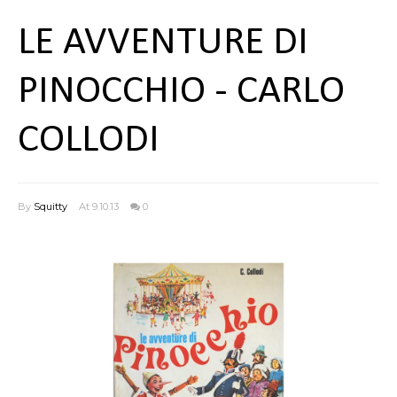
LE AVVENTURE DI
PINOCCHIO - CARLO
COLLODI
By
Squitty
At 9.10.13
0