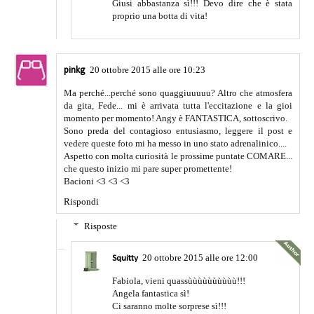
Giusi abbastanza sì!!! Devo dire che è stata
proprio una botta di vita!
20 ottobre 2015 alle ore 10:23
pinkg
Ma perché...perché sono quaggiuuuuu? Altro che atmosfera
da gita, Fede... mi è arrivata tutta l'eccitazione e la gioi
momento per momento! Angy è FANTASTICA, sottoscrivo.
Sono preda del contagioso entusiasmo, leggere il post e
vedere queste foto mi ha messo in uno stato adrenalinico....
Aspetto con molta curiosità le prossime puntate COMARE...
che questo inizio mi pare super promettente!
Bacioni <3 <3 <3
Rispondi
Risposte
20 ottobre 2015 alle ore 12:00
Squitty
Fabiola, vieni quassùùùùùùùùùù!!!
Angela fantastica sì!
Ci saranno molte sorprese sì!!!