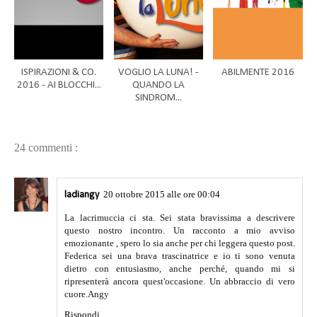
ISPIRAZIONI & CO.
VOGLIO LA LUNA! -
ABILMENTE 2016
2016 - AI BLOCCHI...
QUANDO LA
SINDROM...
24 commenti :
20 ottobre 2015 alle ore 00:04
ladiangy
La lacrimuccia ci sta. Sei stata bravissima a descrivere
questo nostro incontro. Un racconto a mio avviso
emozionante , spero lo sia anche per chi leggera questo post.
Federica sei una brava trascinatrice e io ti sono venuta
dietro con entusiasmo, anche perché, quando mi si
ripresenterà ancora quest'occasione. Un abbraccio di vero
cuore.Angy
Rispondi