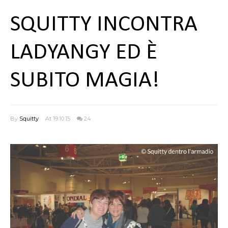
SQUITTY INCONTRA
LADYANGY ED È
SUBITO MAGIA!
By
Squitty
At 19.10.15
24