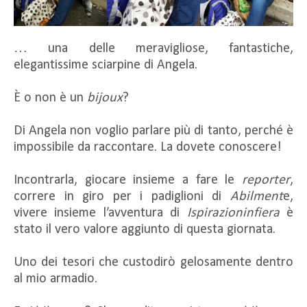
… una delle meravigliose, fantastiche,
elegantissime sciarpine di Angela.
È o non è un
bijoux
?
Di Angela non voglio parlare più di tanto, perché è
impossibile da raccontare. La dovete conoscere!
Incontrarla, giocare insieme a fare le
reporter
,
correre in giro per i padiglioni di
Abilment
e,
vivere insieme l’avventura di
Ispirazioninfiera
è
stato il vero valore aggiunto di questa giornata.
Uno dei tesori che custodirò gelosamente dentro
al mio armadio.