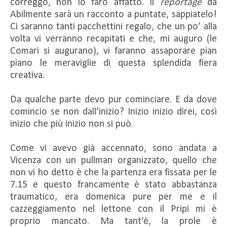
correggo, non lo farò affatto. Il
reportage
da
Abilmente sarà un racconto a puntate, sappiatelo!
Ci saranno tanti pacchettini regalo, che un po’ alla
volta vi verranno recapitati e che, mi auguro (le
Comari si augurano), vi faranno assaporare pian
piano le meraviglie di questa splendida fiera
creativa.
Da qualche parte devo pur cominciare. E da dove
comincio se non dall’inizio? Inizio inizio direi, così
inizio che più inizio non si può.
Come vi avevo già accennato, sono andata a
Vicenza con un pullman organizzato, quello che
non vi ho detto è che la partenza era fissata per le
7.15 e questo francamente è stato abbastanza
traumatico, era domenica pure per me e il
cazzeggiamento nel lettone con il Pripi mi è
proprio mancato. Ma tant’è, la prole è