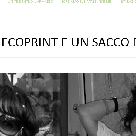
[UN TÈ DENTRO L'ARMADIO]
[CREIAMO IL NATALE INSIEME]
[ISPIRAZI
ECOPRINT E UN SACCO D