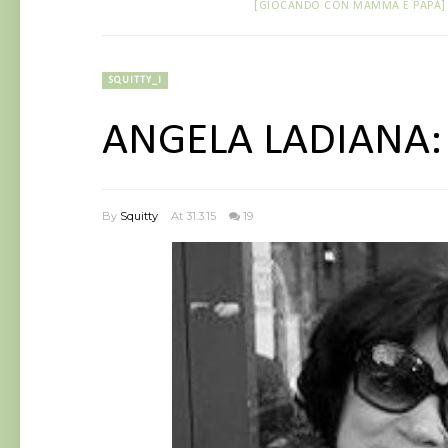
[GIOCANDO CON MAMMA E PAPÀ]
SQUITTY_I
ANGELA LADIANA: 
By
Squitty
At 31.3.15
19