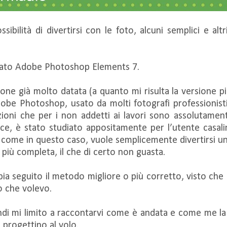
ilità di divertirsi con le foto, alcuni semplici e altri 
izzato Adobe Photoshop Elements 7.
ione già molto datata (a quanto mi risulta la versione p
 Adobe Photoshop, usato da molti fotografi professioni
zioni che per i non addetti ai lavori sono assolutame
e, è stato studiato appositamente per l’utente casali
come in questo caso, vuole semplicemente divertirsi un po
 più completa, il che di certo non guasta.
bia seguito il metodo migliore o più corretto, visto ch
o che volevo.
ndi mi limito a raccontarvi come è andata e come me la 
 progettino al volo.