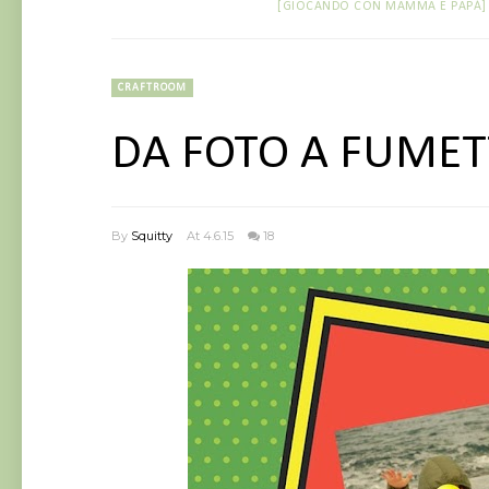
[GIOCANDO CON MAMMA E PAPÀ]
CRAFTROOM
DA FOTO A FUMET
By
Squitty
At 4.6.15
18