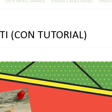
[UN TÈ DENTRO L'ARMADIO]
[CREIAMO IL NATALE INSIEME]
[ISPIRAZI
TI (CON TUTORIAL)