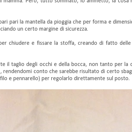
di mamma. Però, tutto sommato, lo ammetto, la cosa mi 
pari pari la mantella da pioggia che per forma e dimensi
ciando un certo margine di sicurezza.
 per chiudere e fissare la stoffa, creando di fatto de
e il taglio degli occhi e della bocca, non tanto per l
o, rendendomi conto che sarebbe risultato di certo sbag
filo e pennarello) per regolarlo direttamente sul posto.