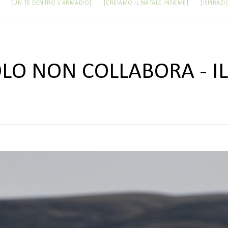
[UN TÈ DENTRO L'ARMADIO]
[CREIAMO IL NATALE INSIEME]
[ISPIRAZI
LO NON COLLABORA - I