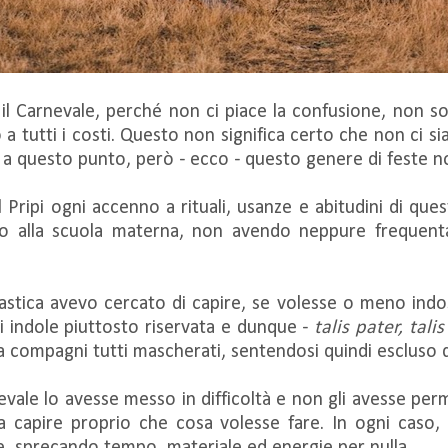
l Carnevale, perché non ci piace la confusione, non s
o a tutti i costi. Questo non significa certo che non ci s
o a questo punto, però - ecco - questo genere di feste 
 Pripi ogni accenno a rituali, usanze e abitudini di qu
to alla scuola materna, non avendo neppure frequentat
lastica avevo cercato di capire, se volesse o meno in
 indole piuttosto riservata e dunque -
talis pater, talis 
 a compagni tutti mascherati, sentendosi quindi escluso 
evale lo avesse messo in difficoltà e non gli avesse pe
a capire proprio che cosa volesse fare. In ogni caso