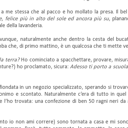
 a me stessa che al pacco e ho mollato la presa. Il be
e, felice più in alto del sole ed ancora più su
, planan
e della lavanderia.
vunque, naturalmente anche dentro la cesta del bucato 
ba che, di primo mattino, è un qualcosa che ti mette 
la terra?
Ho cominciato a spacchettare, provare, misura
enture?) ho proclamato, sicura:
Adesso ti porto a scuola 
fiondata in un negozio specializzato, sperando si trovar
nimo e scontato. Naturalmente c’era di tutto in quel
’ho trovata: una confezione di ben 50 ragni neri da ap
anto io non ami correre) sono tornata a casa e mi son