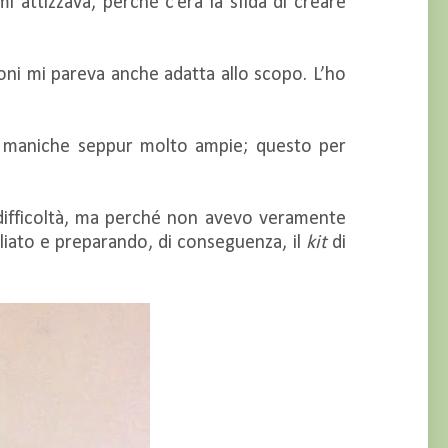
attizzava, perché c’era la sfida di creare
oni mi pareva anche adatta allo scopo. L’ho
lle maniche seppur molto ampie; questo per
a difficoltà, ma perché non avevo veramente
liato e preparando, di conseguenza, il
kit
di