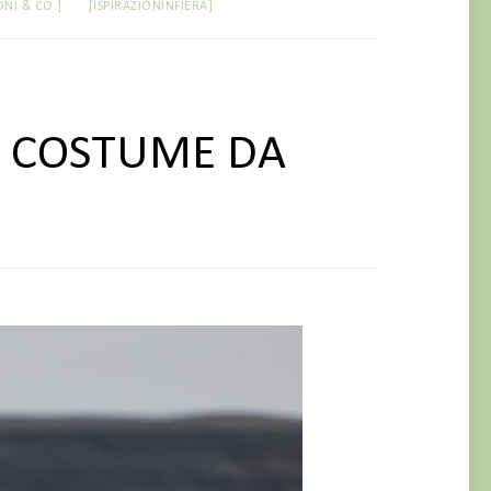
ONI & CO.]
[ISPIRAZIONINFIERA]
L COSTUME DA