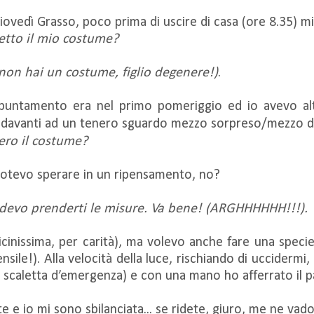
iovedì Grasso, poco prima di uscire di casa (ore 8.35) m
metto il mio costume?
 hai un costume, figlio degenere!)
.
ppuntamento era nel primo pomeriggio ed io avevo alt
io davanti ad un tenero sguardo mezzo sorpreso/mezzo d
ero il costume?
 potevo sperare in un ripensamento, no?
devo prenderti le misure. Va bene! (ARGHHHHHH!!!).
icinissima, per carità), ma volevo anche fare una spec
ensile!). Alla velocità della luce, rischiando di uccidermi
a scaletta d’emergenza) e con una mano ho afferrato il p
e e io mi sono sbilanciata... se ridete, giuro, me ne vad