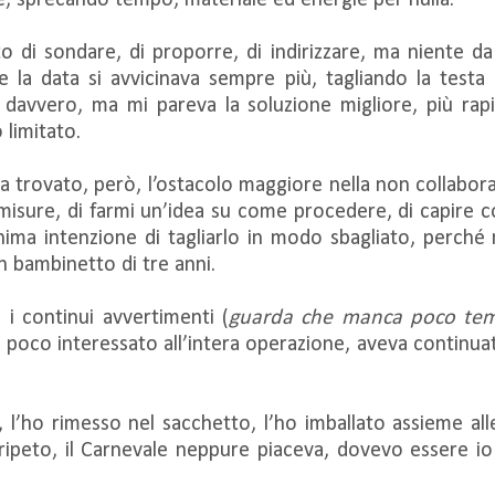
le, sprecando tempo, materiale ed energie per nulla.
 di sondare, di proporre, di indirizzare, ma niente da
e la data si avvicinava sempre più, tagliando la testa
 davvero, ma mi pareva la soluzione migliore, più rapid
 limitato.
a trovato, però, l’ostacolo maggiore nella non collabora
misure, di farmi un’idea su come procedere, di capire c
ima intenzione di tagliarlo in modo sbagliato, perché 
un bambinetto di tre anni.
 i continui avvertimenti (
guarda che manca poco temp
 poco interessato all’intera operazione, aveva continuat
 l’ho rimesso nel sacchetto, l’ho imballato assieme alle
, ripeto, il Carnevale neppure piaceva, dovevo essere 