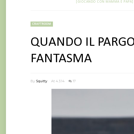
[GIOCANDO CON MAMMA E PAPÀ]
CRAFTROOM
QUANDO IL PARGO
FANTASMA
By
Squitty
At 4.3.14
17