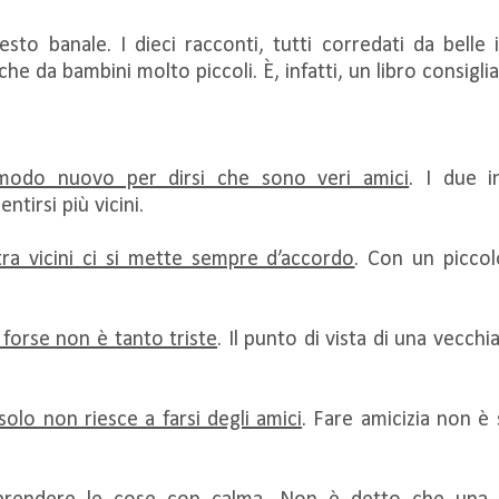
o banale. I dieci racconti, tutti corredati da belle il
he da bambini molto piccoli. È, infatti, un libro consiglia
 modo nuovo per dirsi che sono veri amici
. I due i
tirsi più vicini.
ra vicini ci si mette sempre d’accordo
. Con un piccol
 forse non è tanto triste
. Il punto di vista di una vecch
olo non riesce a farsi degli amici
. Fare amicizia non è