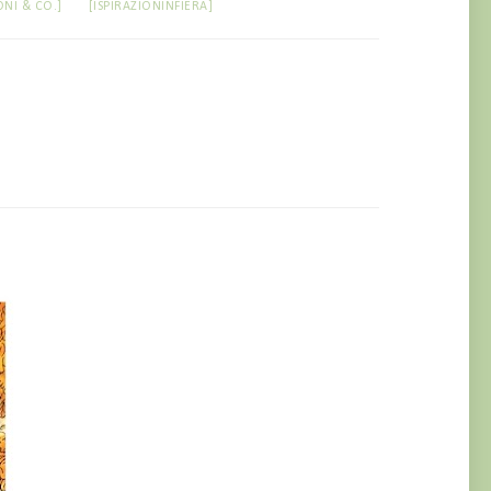
ONI & CO.]
[ISPIRAZIONINFIERA]