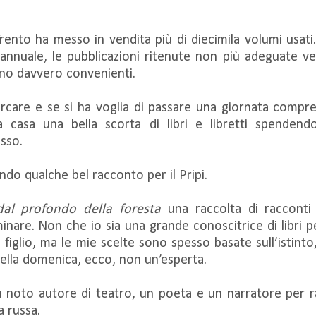
rento ha messo in vendita più di diecimila volumi usat
e annuale, le pubblicazioni ritenute non più adeguate v
sono davvero convenienti.
cercare e se si ha voglia di passare una giornata compre
casa una bella scorta di libri e libretti spendendo
sso.
ndo qualche bel racconto per il Pripi.
 dal profondo della foresta
una raccolta di racconti
e. Non che io sia una grande conoscitrice di libri per l’
figlio, ma le mie scelte sono spesso basate sull’istinto
 della domenica, ecco, non un’esperta.
noto autore di teatro, un poeta e un narratore per rag
a russa.