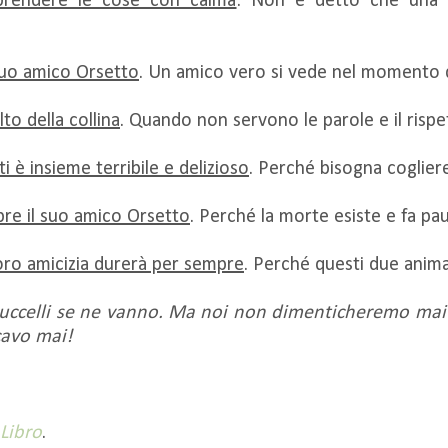
 prendere le cose con calma
. Non è detto che una 
suo amico Orsetto
. Un amico vero si vede nel momento 
to della collina
. Quando non servono le parole e il rispet
 è insieme terribile e delizioso
. Perché bisogna cogliere
pre il suo amico Orsetto
. Perché la morte esiste e fa pau
 loro amicizia durerà per sempre
. Perché questi due anima
li uccelli se ne vanno. Ma noi non dimenticheremo mai
cavo mai!
 Libro
.