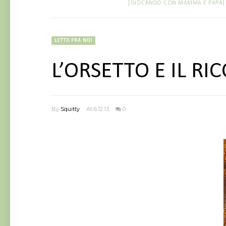
[GIOCANDO CON MAMMA E PAPÀ]
LETTO FRA NOI
L’ORSETTO E IL RI
By
Squitty
At 6.12.13
0