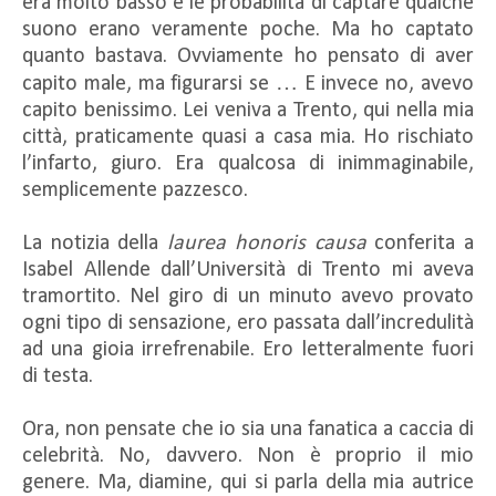
era molto basso e le probabilità di captare qualche
suono erano veramente poche. Ma ho captato
quanto bastava. Ovviamente ho pensato di aver
capito male, ma figurarsi se … E invece no, avevo
capito benissimo. Lei veniva a Trento, qui nella mia
città, praticamente quasi a casa mia. Ho rischiato
l’infarto, giuro. Era qualcosa di inimmaginabile,
semplicemente pazzesco.
La notizia della
laurea honoris causa
conferita a
Isabel Allende dall’Università di Trento mi aveva
tramortito. Nel giro di un minuto avevo provato
ogni tipo di sensazione, ero passata dall’incredulità
ad una gioia irrefrenabile. Ero letteralmente fuori
di testa.
Ora, non pensate che io sia una fanatica a caccia di
celebrità. No, davvero. Non è proprio il mio
genere. Ma, diamine, qui si parla della mia autrice