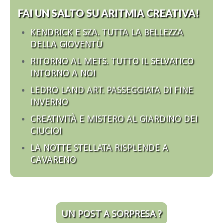
FAI UN SALTO SU ARITMIA CREATIVA!
KENDRICK E SZA. TUTTA LA BELLEZZA
DELLA GIOVENTÙ
RITORNO AL METS. TUTTO IL SELVATICO
INTORNO A NOI
LEDRO LAND ART. PASSEGGIATA DI FINE
INVERNO
CREATIVITÀ E MISTERO AL GIARDINO DEI
CIUCIOI
LA NOTTE STELLATA RISPLENDE A
CAVARENO
UN POST A SORPRESA ?