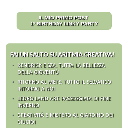
IL MIO PRIMO POST
1° BIRTHDAY LINKY PARTY
FAI UN SALTO SU ARITMIA CREATIVA!
KENDRICK E SZA. TUTTA LA BELLEZZA
DELLA GIOVENTÙ
RITORNO AL METS. TUTTO IL SELVATICO
INTORNO A NOI
LEDRO LAND ART. PASSEGGIATA DI FINE
INVERNO
CREATIVITÀ E MISTERO AL GIARDINO DEI
CIUCIOI