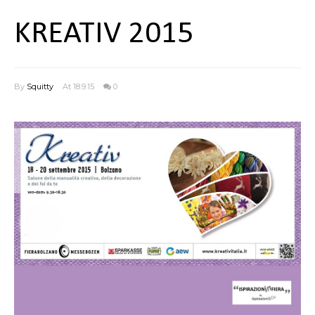
KREATIV 2015
By
Squitty
At 18.9.15
0