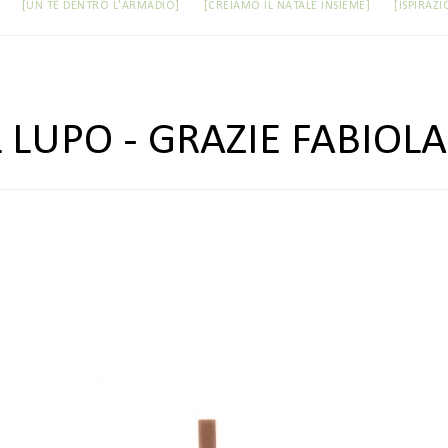
[UN TÈ DENTRO L'ARMADIO]
[CREIAMO IL NATALE INSIEME]
[ISPIRAZI
 LUPO - GRAZIE FABIOLA