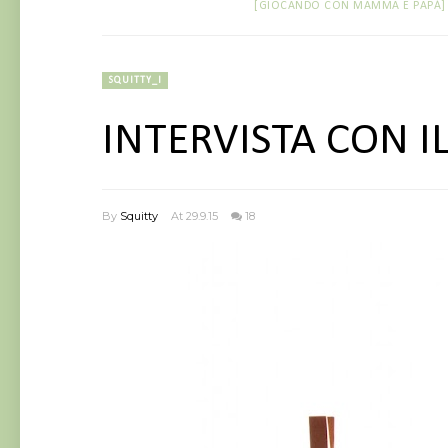
[GIOCANDO CON MAMMA E PAPÀ]
SQUITTY_I
INTERVISTA CON IL
By
Squitty
At 29.9.15
18