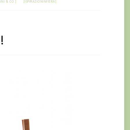
ONI & CO.]
[ISPIRAZIONINFIERA]
!