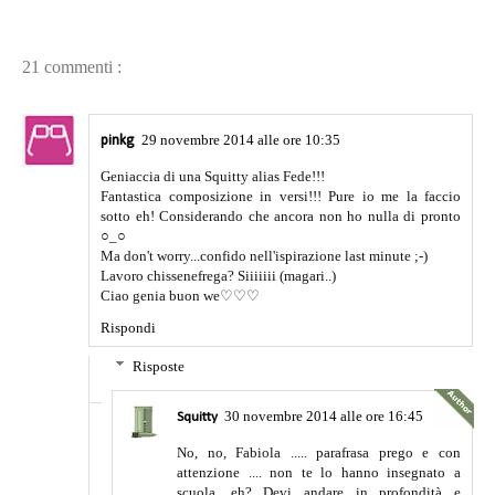
21 commenti :
29 novembre 2014 alle ore 10:35
pinkg
Geniaccia di una Squitty alias Fede!!!
Fantastica composizione in versi!!! Pure io me la faccio
sotto eh! Considerando che ancora non ho nulla di pronto
○_○
Ma don't worry...confido nell'ispirazione last minute ;-)
Lavoro chissenefrega? Siiiiiii (magari..)
Ciao genia buon we♡♡♡
Rispondi
Risposte
30 novembre 2014 alle ore 16:45
Squitty
No, no, Fabiola ..... parafrasa prego e con
attenzione .... non te lo hanno insegnato a
scuola, eh? Devi andare in profondità e