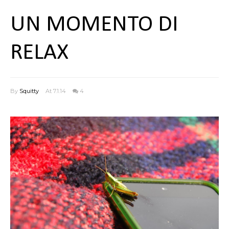
UN MOMENTO DI
RELAX
By
Squitty
At 7.1.14
4