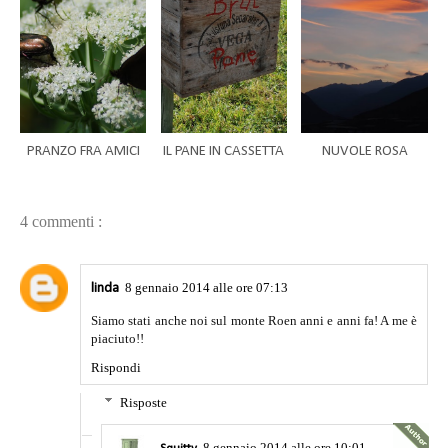
PRANZO FRA AMICI
IL PANE IN CASSETTA
NUVOLE ROSA
4 commenti :
8 gennaio 2014 alle ore 07:13
linda
Siamo stati anche noi sul monte Roen anni e anni fa! A me è
piaciuto!!
Rispondi
Risposte
8 gennaio 2014 alle ore 10:01