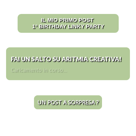
IL MIO PRIMO POST
1° BIRTHDAY LINKY PARTY
FAI UN SALTO SU ARITMIA CREATIVA!
Caricamento in corso...
UN POST A SORPRESA ?