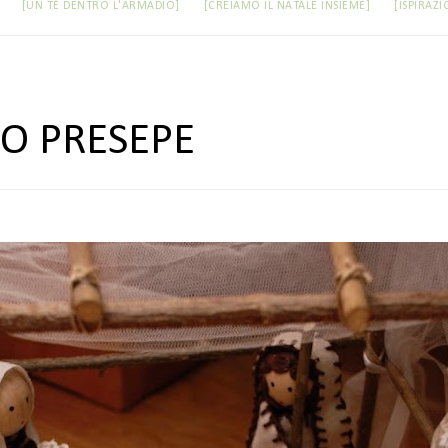
[UN TÈ DENTRO L'ARMADIO]
[CREIAMO IL NATALE INSIEME]
[ISPIRAZI
IO PRESEPE