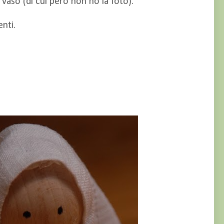
 vaso (di cui però non ho la foto).
enti.