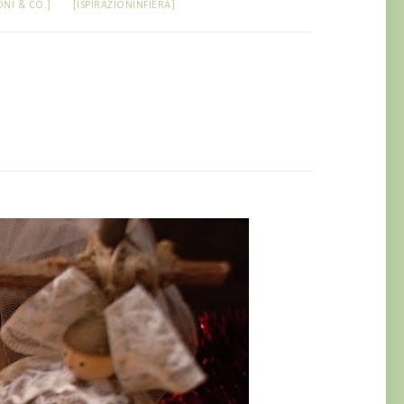
ONI & CO.]
[ISPIRAZIONINFIERA]