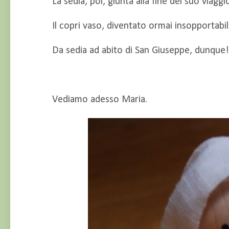
La sedia, poi, giunta alla fine del suo viagg
Il copri vaso, diventato ormai insopportabil
Da sedia ad abito di San Giuseppe, dunque!
Vediamo adesso Maria.