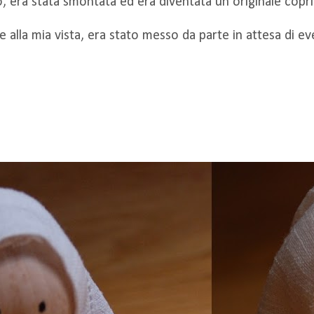
io, era stata smontata ed era diventata un originale copri
e alla mia vista, era stato messo da parte in attesa di ev