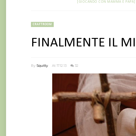
[GIOCANDO CON MAMMA E PAPÀ]
CRAFTROOM
FINALMENTE IL M
By
Squitty
At 17.12.13
32